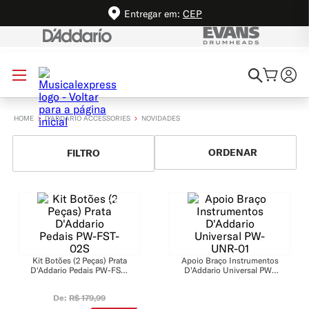
Entregar em:
CEP
D'ADDARIO ACCESSORIES
NOVIDADES
-
16%
Kit Botões (2 Peças) Prata
Apoio Braço Instrumentos
D'Addario Pedais PW-FST-
D'Addario Universal PW-
02S
UNR-01
De:
R$
179
,
99