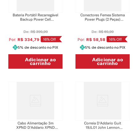
Bateria Portátil Recarregável
Conectores Femea Sistema
Backup Power Cell
Power Plugs (2 Peças)
D'Addario XPND PW-
D'Addario XPND PW-
XPNDPPC-01
XPNDPPFP-02
De:
R$
399
,
99
De:
R$
69
,
99
R$
334
,
79
16%
Off
R$
58
,
58
16%
Off
Por:
Por:
5% de desconto no PIX
5% de desconto no PIX
Adicionar ao
Adicionar ao
carrinho
carrinho
Cabo Alimentação 3m
Correia D'Addario Guit
XPND D'Addario XPND
19JL01 John Lennon
PW-XPNDPPW-10
Signature The Ed Sullivan
Show Couro Marrom