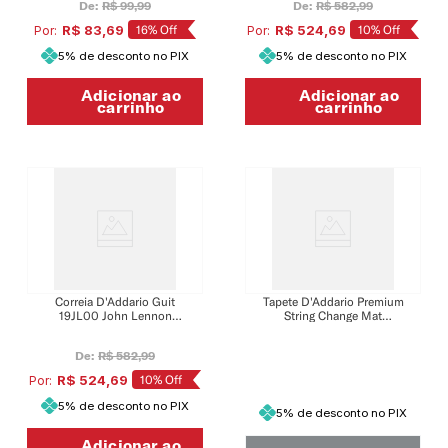
De:
R$
99
,
99
De:
R$
582
,
99
R$
83
,
69
16%
Off
R$
524
,
69
10%
Off
Por:
Por:
5% de desconto no PIX
5% de desconto no PIX
Adicionar ao
Adicionar ao
carrinho
carrinho
Correia D'Addario Guit
Tapete D'Addario Premium
19JL00 John Lennon
String Change Mat
Signature The Ed Sullivan
HGG230100
Show Couro Preta
De:
R$
582
,
99
R$
524
,
69
10%
Off
Por:
5% de desconto no PIX
5% de desconto no PIX
Adicionar ao