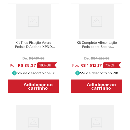
Kit Tiras Fixação Velcro
Kit Completo Alimentação
Pedais D'Addario XPND
Pedalboard Bateria
PW-PGS-01
Recarregável D'Addario
XPND PW-XPNDPPBK-01
De:
R$
101
,
99
De:
R$
1
.
625
,
99
R$
85
,
37
16%
Off
R$
1
.
512
,
17
7%
Off
Por:
Por:
5% de desconto no PIX
5% de desconto no PIX
Adicionar ao
Adicionar ao
carrinho
carrinho