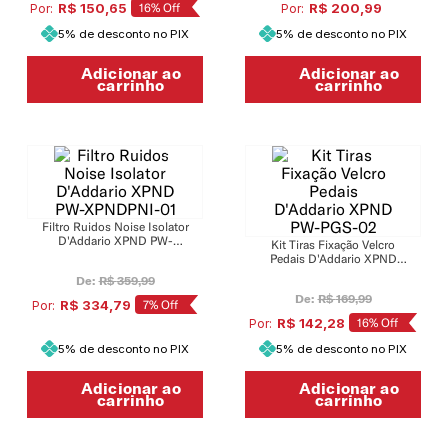
R$
200
,
99
R$
150
,
65
16%
Off
Por:
Por:
5% de desconto no PIX
5% de desconto no PIX
Adicionar ao
Adicionar ao
carrinho
carrinho
-
7%
-
16%
Filtro Ruidos Noise Isolator
D'Addario XPND PW-
Kit Tiras Fixação Velcro
XPNDPNI-01
Pedais D'Addario XPND
PW-PGS-02
De:
R$
359
,
99
De:
R$
169
,
99
R$
334
,
79
7%
Off
Por:
R$
142
,
28
16%
Off
Por:
5% de desconto no PIX
5% de desconto no PIX
Adicionar ao
Adicionar ao
carrinho
carrinho