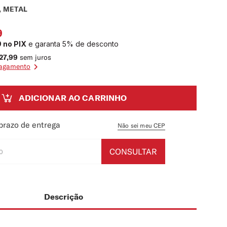
, METAL
Cordas
4
º
Corda Avulsa
9
5
º
9
no PIX
e garanta 5% de desconto
27
,
99
sem juros
pagamento
ADICIONAR AO CARRINHO
prazo de entrega
Não sei meu CEP
CONSULTAR
Descrição