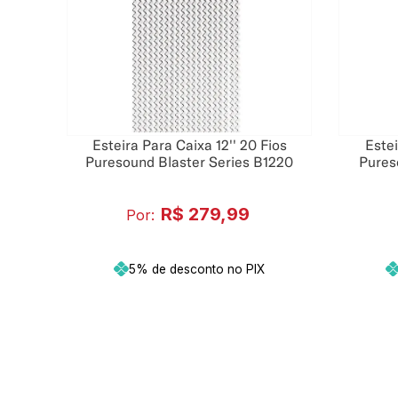
Esteira Para Caixa 12'' 20 Fios
Estei
Puresound Blaster Series B1220
Pures
R$
279
,
99
Por:
5% de desconto no PIX
Adicionar ao carrinho