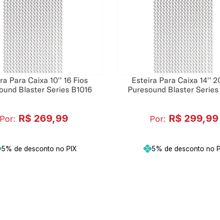
ra Para Caixa 10'' 16 Fios
Esteira Para Caixa 14'' 2
ound Blaster Series B1016
Puresound Blaster Series
R$
269
,
99
R$
299
,
99
Por:
Por:
5% de desconto no PIX
5% de desconto no P
Adicionar ao carrinho
Adicionar ao carr