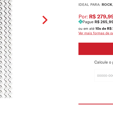
IDEAL PARA:
ROCK
Por:
R$ 279,9
Pague
R$ 265,9
ou em até
10
x de
R$
Ver mais formas de 
Calcule o 