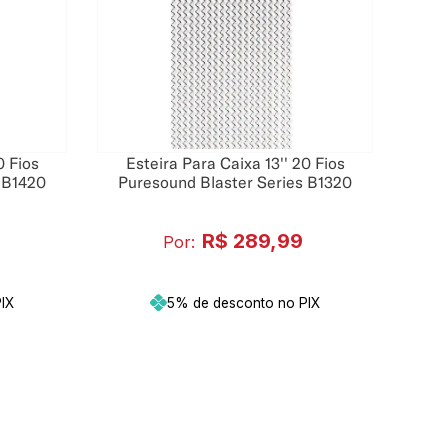
0 Fios
Esteira Para Caixa 13'' 20 Fios
 B1420
Puresound Blaster Series B1320
R$
289
,
99
Por:
IX
5% de desconto no PIX
inho
Adicionar ao carrinho