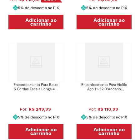
5% de desconto no PIX
5% de desconto no PIX
Adicionar ao
Adicionar ao
carrinho
carrinho
Encordoamento Para Baixo
Encordoamento Para Violão
5 Cordas Escala Longa 45-
Aço 11-52 D'Addario
130 D'Addario XL Nickel
Phosphor Bronze EJ26
EXL170-5
R$
249
,
99
R$
110
,
99
Por:
Por:
5% de desconto no PIX
5% de desconto no PIX
Adicionar ao
Adicionar ao
carrinho
carrinho