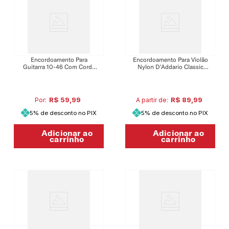
Encordoamento Para
Encordoamento Para Violão
Guitarra 10-46 Com Corda
Nylon D'Addario Classic
Extra PL010 D'Addario XL
Nylon EJ27N
Nickel EXL110-B
R$
59
,
99
R$
89
,
99
Por:
A partir de:
5% de desconto no PIX
5% de desconto no PIX
Adicionar ao
Adicionar ao
carrinho
carrinho