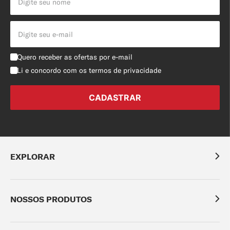
Quero receber as ofertas por e-mail
Li e concordo com os termos de privacidade
EXPLORAR
NOSSOS PRODUTOS