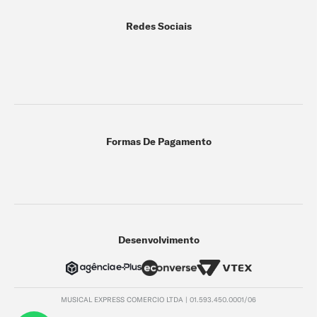
Redes Sociais
Formas De Pagamento
Desenvolvimento
MUSICAL EXPRESS COMERCIO LTDA | 01.593.450.0001/06