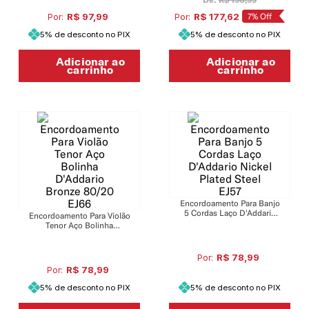
R$
97
,
99
R$
177
,
62
7%
Off
Por:
Por:
5% de desconto no PIX
5% de desconto no PIX
Adicionar ao
Adicionar ao
carrinho
carrinho
Encordoamento Para Banjo
5 Cordas Laço D'Addario
Encordoamento Para Violão
Nickel Plated Steel EJ57
Tenor Aço Bolinha
D'Addario Bronze 80/20
EJ66
R$
78
,
99
Por:
R$
78
,
99
Por:
5% de desconto no PIX
5% de desconto no PIX