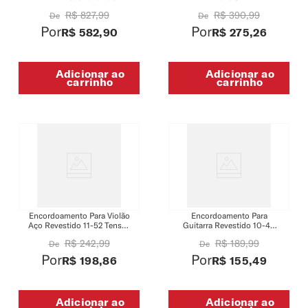
R$
827
,
99
R$
390
,
99
De
De
Por
Por
R$
582
,
90
R$
275
,
26
Adicionar ao
Adicionar ao
carrinho
carrinho
Encordoamento Para Violão
Encordoamento Para
Aço Revestido 11-52 Tensão
Guitarra Revestido 10-46
Leve-Custom D'Addario XS
Tensão Leve D'Addario XS
R$
242
,
99
R$
189
,
99
De
De
Phosphor Bronze
Nickel XSE1046
XSAPB1152
Por
Por
R$
198
,
86
R$
155
,
49
Adicionar ao
Adicionar ao