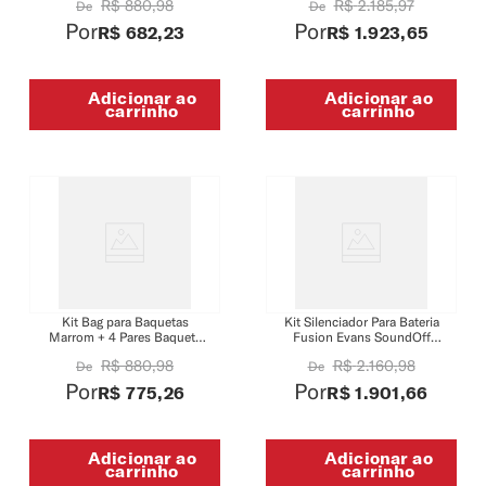
R$
880
,
98
R$
2
.
185
,
97
De
De
Madeira Natural
Bumbo Evans EQPAD
Por
Por
R$
682
,
23
R$
1
.
923
,
65
Adicionar ao
Adicionar ao
carrinho
carrinho
Kit Bag para Baquetas
Kit Silenciador Para Bateria
Marrom + 4 Pares Baqueta
Fusion Evans SoundOff
Hickory 5A Madeira Natural
SO-SET-FSN + Baqueta
R$
880
,
98
R$
2
.
160
,
98
De
De
Rebound (Rebote) 5A Ponta
Madeira Acorn (Par)
Por
Por
R$
775
,
26
R$
1
.
901
,
66
ProMark American Hickory
RBH565A
Adicionar ao
Adicionar ao
carrinho
carrinho