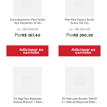
Encordoamento Para Violão
Pele Para Caixa e Surdo
Aço Revestido 12-56
Evans HD Dry
Tensão Leve-Média
R$
228
,
99
R$
329
,
99
De
De
DAddario Phosphor Bronze
XSAPB1256
Por
Por
R$
187
,
40
R$
290
,
39
Adicionar ao
Adicionar ao
carrinho
carrinho
Kit Bag Para Baquetas
Kit Pele para Bumbo EMAD
Deluxe Marrom + Pack
2 + Pele de Resposta EMAD
Baqueta Rebound 5A
Resonant + Abafador Para