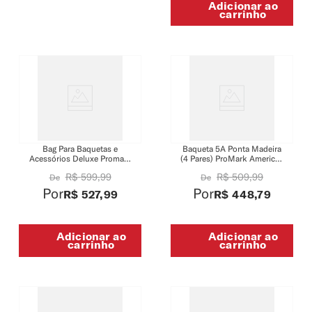
Adicionar ao
carrinho
Bag Para Baquetas e
Baqueta 5A Ponta Madeira
Acessórios Deluxe Promark
(4 Pares) ProMark American
TDSB
Hickory TX5AW-4P
R$
599
,
99
R$
509
,
99
De
De
Por
Por
R$
527
,
99
R$
448
,
79
Adicionar ao
Adicionar ao
carrinho
carrinho