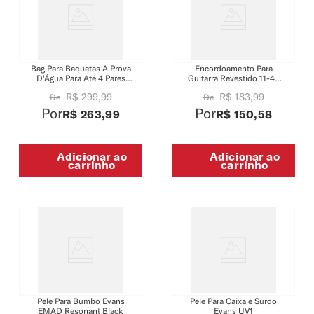
Bag Para Baquetas A Prova
Encordoamento Para
D'Água Para Até 4 Pares
Guitarra Revestido 11-49
Sliver Essentials Promark
Tensão Média D'Addario XS
R$
299
,
99
R$
183
,
99
De
De
SESB
Nickel XSE1149
Por
Por
R$
263
,
99
R$
150
,
58
Adicionar ao
Adicionar ao
carrinho
carrinho
Pele Para Bumbo Evans
Pele Para Caixa e Surdo
EMAD Resonant Black
Evans UV1