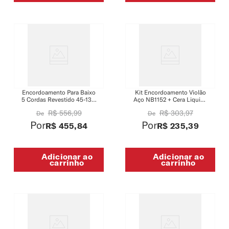
Encordoamento Para Baixo
Kit Encordoamento Violão
5 Cordas Revestido 45-130
Aço NB1152 + Cera Liquida
Escala Longa D'Addario XT
PW-PL-02 + Polidor Creme
R$
556
,
99
R$
303
,
97
De
De
Nickel XTB45130
PW-PL-01
Por
Por
R$
455
,
84
R$
235
,
39
Adicionar ao
Adicionar ao
carrinho
carrinho