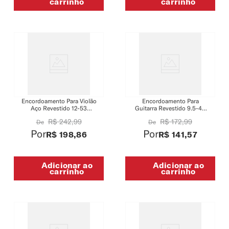
carrinho
carrinho
Encordoamento Para Violão
Encordoamento Para
Aço Revestido 12-53
Guitarra Revestido 9.5-44
Tensão Leve D'Addario
Tensão Extra-Leve Plus
R$
242
,
99
R$
172
,
99
De
De
Phosphor Bronze
DAddario XS Nickel
XSAPB1253
XSE09544
Por
Por
R$
198
,
86
R$
141
,
57
Adicionar ao
Adicionar ao
carrinho
carrinho