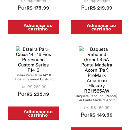
R$
199
,
99
R$
249
,
99
De
De
EXL220
EXL220-5
Por
Por
R$
175
,
99
R$
219
,
99
Adicionar ao
Adicionar ao
carrinho
carrinho
-
12%
-
12%
Esteira Para Caixa 14'' 16
Fios Puresound Custom
Series P1416
R$
289
,
99
De
Por
R$
255
,
19
Baqueta Rebound (Rebote)
5A Ponta Madeira Acorn
(Par) ProMark American
R$
169
,
99
De
Hickory RBH565AW
Adicionar ao
Por
carrinho
R$
149
,
59