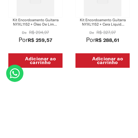
Kit Encordoamento Guitarra
Kit Encordoamento Guitarra
NYXL1152 + Óleo De Limão
NYXL1152 + Cera Liquida
PW-LMN + Polidor Spray
PW-PL-02 + Polidor PW-PL-
R$
294
,
97
R$
327
,
97
De
De
PW-PL-03
01
Por
Por
R$
259
,
57
R$
288
,
61
Adicionar ao
Adicionar ao
carrinho
carrinho