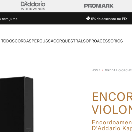
x sem juros
5% de desconto no PIX
TODOS
CORDAS
PERCUSSÃO
ORQUESTRAL
SOPRO
ACESSÓRIOS
D'ADDARIO ORCHE
ENCO
VIOLO
Encordoament
D'Addario Ka