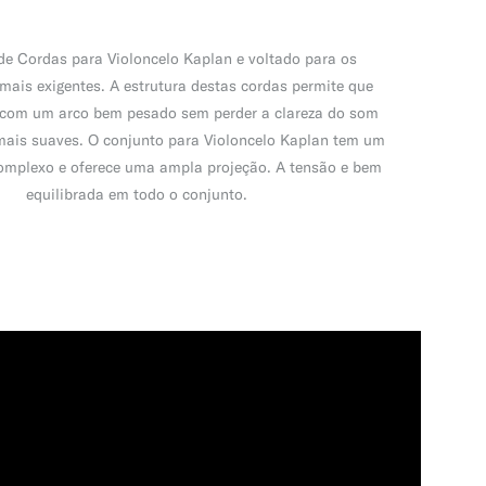
de Cordas para Violoncelo Kaplan e voltado para os
 mais exigentes. A estrutura destas cordas permite que
com um arco bem pesado sem perder a clareza do som
ais suaves. O conjunto para Violoncelo Kaplan tem um
omplexo e oferece uma ampla projeção. A tensão e bem
equilibrada em todo o conjunto.