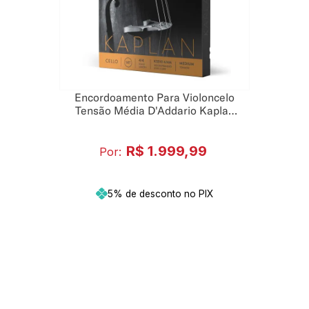
Encordoamento Para Violoncelo
Tensão Média D'Addario Kaplan
KS510 4/4M
R$
1
.
999
,
99
Por:
5% de desconto no PIX
Adicionar ao carrinho